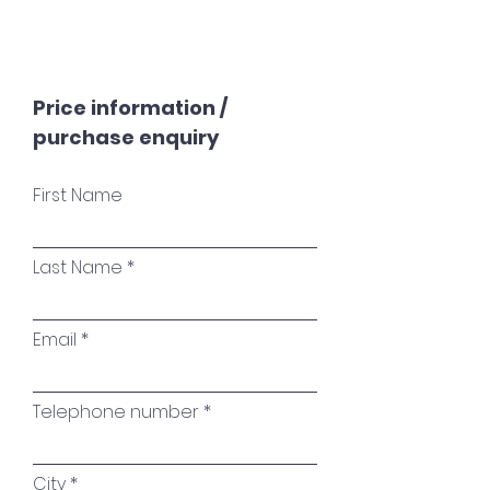
6 Uhr in der Früh. Es hat über
Nacht geregnet. Am Horizont
Price information /
geht die Sonne auf.
purchase enquiry
Irgendwo am Baltischen Meer.
First Name
Last Name
Email
Telephone number
City